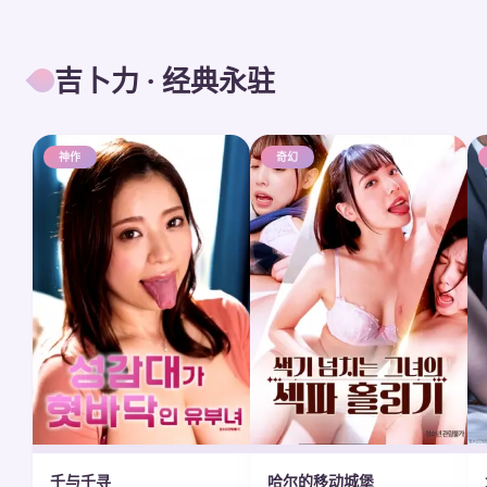
吉卜力 · 经典永驻
神作
奇幻
千与千寻
哈尔的移动城堡