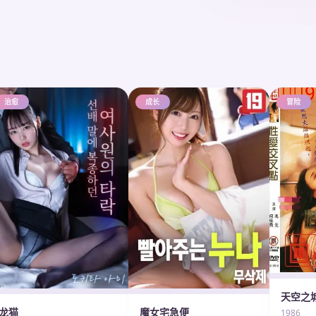
治愈
成长
冒险
天空之
龙猫
魔女宅急便
1986