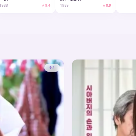
1988
⭐ 9.4
1989
⭐ 8.9
9.4