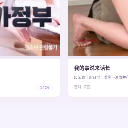
我的事说来话长
。
废柴青年的日常，嘴炮与温情并
喜剧 · 家庭
全10集