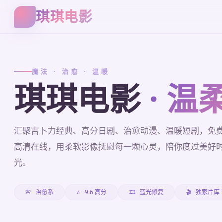
琪琪电影
魔法 · 治愈 · 温暖
琪琪电影
· 温
汇聚吉卜力经典、高分日剧、治愈动漫、温暖短剧，免
高清在线，用柔软影像抚慰每一颗心灵，陪你度过美好
光。
🌸
治愈系
⭐
9.6 高分
🎞️
蓝光修复
🎬
独家片库