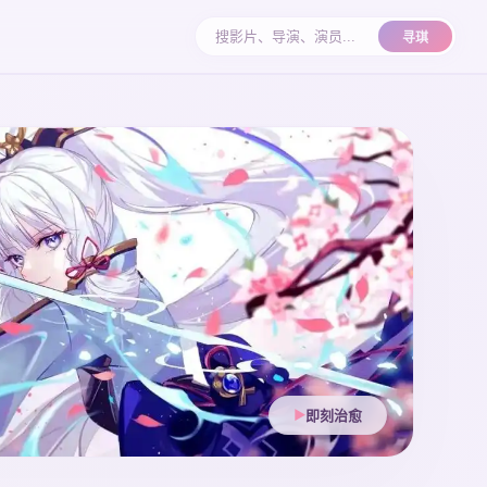
寻琪
即刻治愈