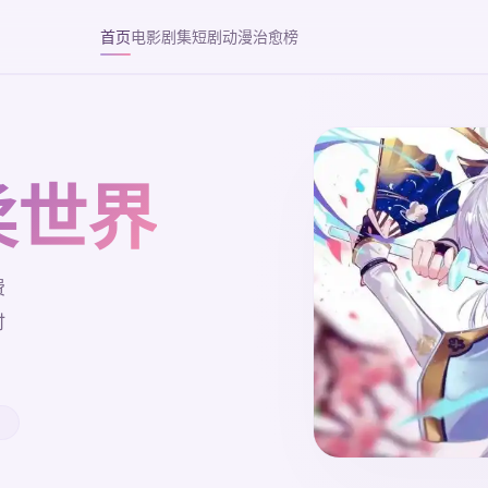
首页
电影
剧集
短剧
动漫
治愈榜
柔世界
费
时