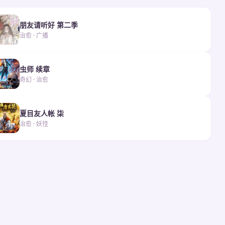
朋友请听好 第二季
治愈 · 广播
虫师 续章
奇幻 · 治愈
夏目友人帐 柒
治愈 · 妖怪