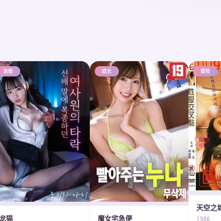
治愈
成长
冒险
天空之
龙猫
魔女宅急便
1986