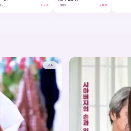
1988
⭐ 9.4
1989
⭐ 8.9
9.4